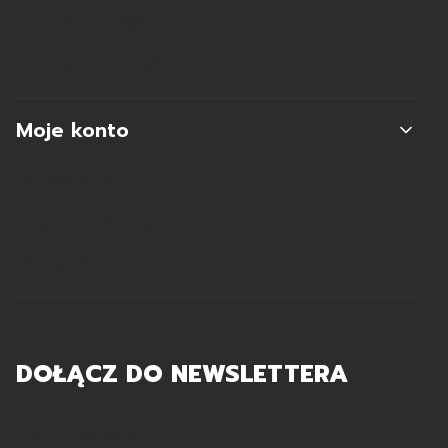
Koszty dostawy
Zwroty i reklamacje
Moje konto
Moje zamówienia
Ustawienia konta
Ulubione
DOŁĄCZ DO NEWSLETTERA
Twój adres e-mail