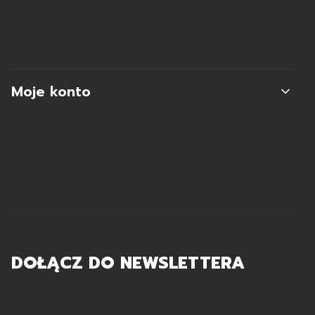
Koszty dostawy
Zwroty i reklamacje
Moje konto
Moje zamówienia
Ustawienia konta
Ulubione
DOŁĄCZ DO NEWSLETTERA
Twój adres e-mail