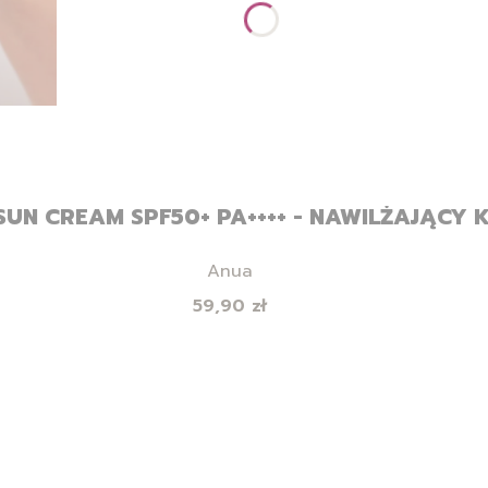
SUN CREAM SPF50+ PA++++ - NAWILŻAJĄCY 
Producent
Anua
Cena
59,90 zł