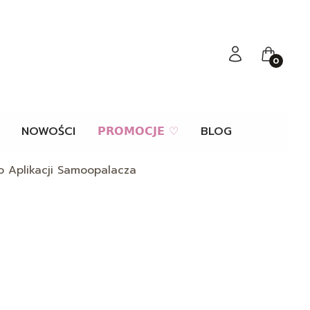
Zaloguj się
Koszyk
NOWOŚCI
𝗣𝗥𝗢𝗠𝗢𝗖𝗝𝗘 ♡
BLOG
o Aplikacji Samoopalacza