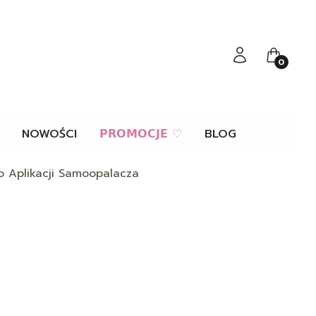
Zaloguj się
Koszyk
NOWOŚCI
𝗣𝗥𝗢𝗠𝗢𝗖𝗝𝗘 ♡
BLOG
o Aplikacji Samoopalacza