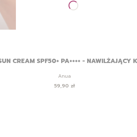
SUN CREAM SPF50+ PA++++ - NAWILŻAJĄCY 
Producent
Anua
Cena
59,90 zł