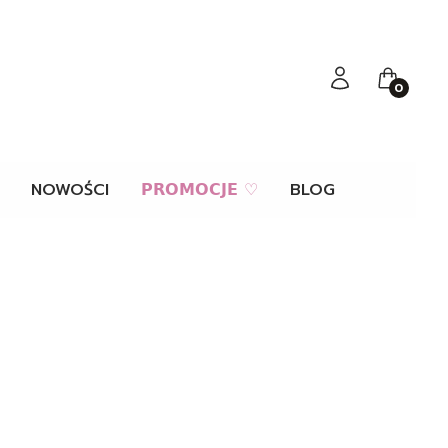
Zaloguj się
Koszyk
NOWOŚCI
𝗣𝗥𝗢𝗠𝗢𝗖𝗝𝗘 ♡
BLOG