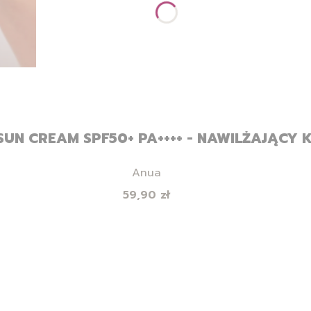
SUN CREAM SPF50+ PA++++ - NAWILŻAJĄCY 
Producent
Anua
Cena
59,90 zł