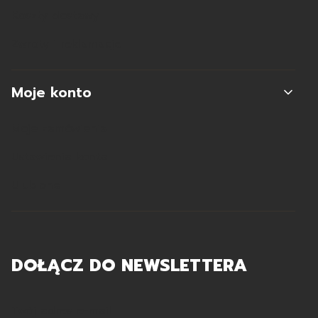
Koszty dostawy
Zwroty i reklamacje
Moje konto
Moje zamówienia
Ustawienia konta
Ulubione
DOŁĄCZ DO NEWSLETTERA
Twój adres e-mail