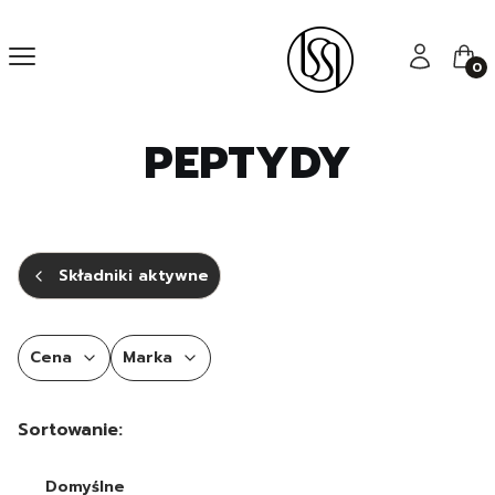
Menu
Zaloguj się
Kos
PEPTYDY
Składniki aktywne
Cena
Marka
Koniec filtrów
Lista produktów
Sortowanie:
Domyślne