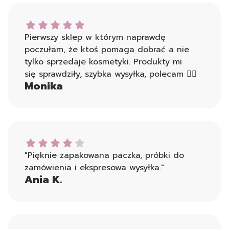
Monika dał ocenę: 5
Pierwszy sklep w którym naprawdę
poczułam, że ktoś pomaga dobrać a nie
tylko sprzedaje kosmetyki. Produkty mi
się sprawdziły, szybka wysyłka, polecam 👍🏻
Monika
Ania K. dał ocenę: 4
"Pięknie zapakowana paczka, próbki do
zamówienia i ekspresowa wysyłka."
Ania K.