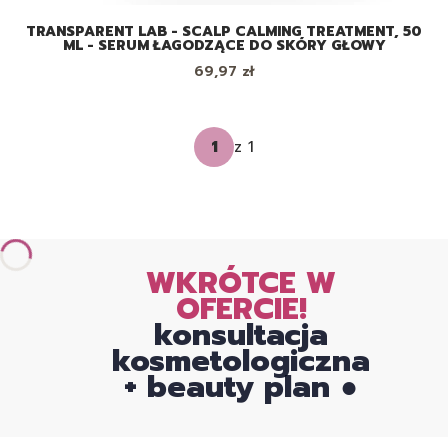
TRANSPARENT LAB - SCALP CALMING TREATMENT, 50
ML - SERUM ŁAGODZĄCE DO SKÓRY GŁOWY
Cena
69,97 zł
z 1
WKRÓTCE W
OFERCIE!
konsultacja
kosmetologiczna
+ beauty plan ●