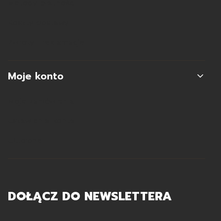
Metody płatności
Koszty dostawy
Zwroty i reklamacje
Moje konto
Moje zamówienia
Ustawienia konta
Ulubione
DOŁĄCZ DO NEWSLETTERA