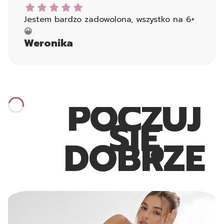
Weronika dał ocenę: 5
Jestem bardzo zadowolona, wszystko na 6+
😀
Weronika
POCZUJ
SIĘ
DOBRZE