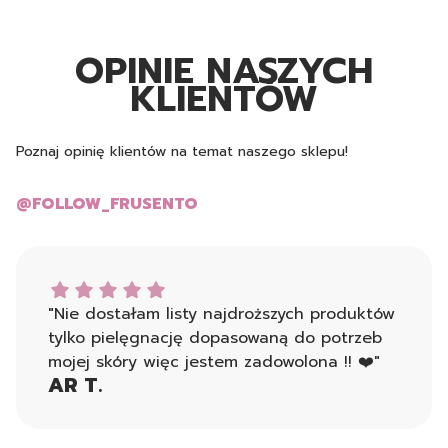
OPINIE NASZYCH
KLIENTÓW
Poznaj opinię klientów na temat naszego sklepu!
@FOLLOW_FRUSENTO
AR T. dał ocenę: 5
"Nie dostałam listy najdroższych produktów
tylko pielęgnację dopasowaną do potrzeb
mojej skóry więc jestem zadowolona !! ❤️"
AR T.