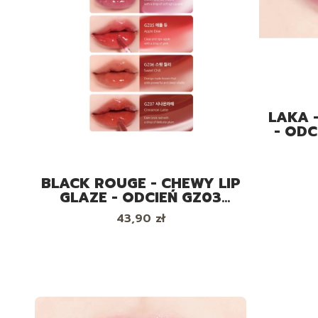
LAKA 
- ODC
BŁYSZ
BLACK ROUGE - CHEWY LIP
GLAZE - ODCIEŃ GZ03
ROSE BEBE - BŁYSZCZYK
Cena
43,90 zł
DO UST, 3.5G