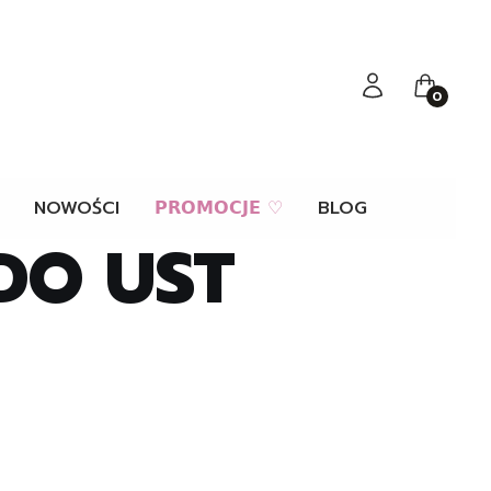
Zaloguj się
Koszyk
NOWOŚCI
𝗣𝗥𝗢𝗠𝗢𝗖𝗝𝗘 ♡
BLOG
DO UST