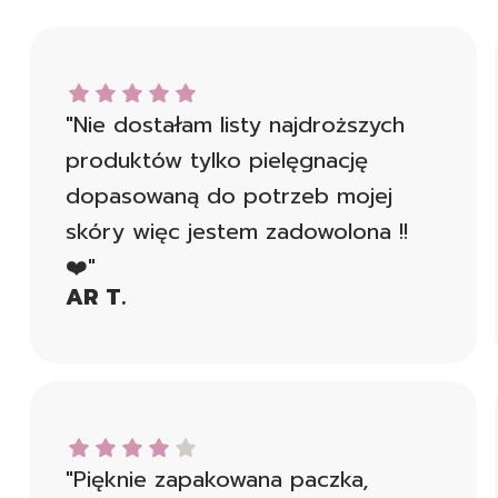
AR T. dał ocenę: 5
"Nie dostałam listy najdroższych
produktów tylko pielęgnację
dopasowaną do potrzeb mojej
skóry więc jestem zadowolona !!
❤️"
AR T.
Ania K. dał ocenę: 4
"Pięknie zapakowana paczka,