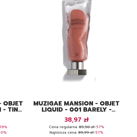
- OBJET
MUZIGAE MANSION - OBJET
 - TINT
LIQUID - 001 BARELY -
TINT DO UST
yjna
Cena promocyjna
38,97 zł
59%
Cena regularna:
89,90 zł
-57%
-0%
Najniższa cena:
89,99 zł
-57%