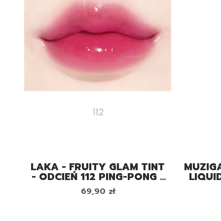
LAKA - FRUITY GLAM TINT
MUZIGA
- ODCIEŃ 112 PING-PONG -
LIQUI
BŁYSZCZYK DO UST, 4.5G
Cena
69,90 zł