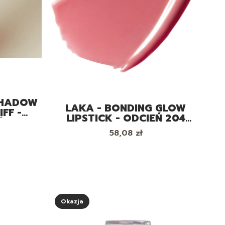
SHADOW
LAKA - BONDING GLOW
IFF -
LIPSTICK - ODCIEŃ 204
Ń DO
HAVE - POMADKA DO UST,
Cena
58,08 zł
3.7G
Okazja