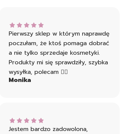
Monika dał ocenę: 5
Pierwszy sklep w którym naprawdę
poczułam, że ktoś pomaga dobrać
a nie tylko sprzedaje kosmetyki.
Produkty mi się sprawdziły, szybka
wysyłka, polecam 👍🏻
Monika
Weronika dał ocenę: 5
Jestem bardzo zadowolona,