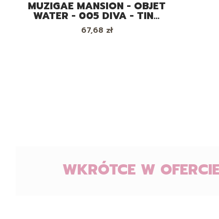
MUZIGAE MANSION - OBJET
WATER - 005 DIVA - TINT
DO UST
Cena
67,68 zł
WKRÓTCE W OFERCIE