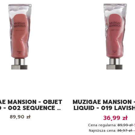
E MANSION - OBJET
MUZIGAE MANSION 
D - 002 SEQUENCE -
LIQUID - 019 LAVISH
TINT DO UST
DO UST
Cena
Cena promoc
89,90 zł
36,99 zł
Cena regularna:
89,99 zł
-
Najniższa cena:
36,97 zł
-