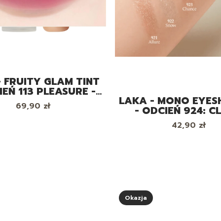
- FRUITY GLAM TINT
IEŃ 113 PLEASURE -
LAKA - MONO EYE
CZYK DO UST, 4.5G
Cena
69,90 zł
- ODCIEŃ 924: CL
POJEDYNCZY CIE
Cena
42,90 zł
POWIEK
Okazja