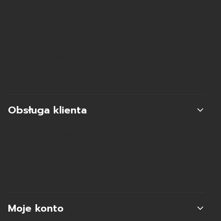
Kontakt
Regulamin sklepu
Polityka prywatności
Ustawienia plików cookies
Obsługa klienta
Metody płatności
Koszty dostawy
Zwroty i reklamacje
Moje konto