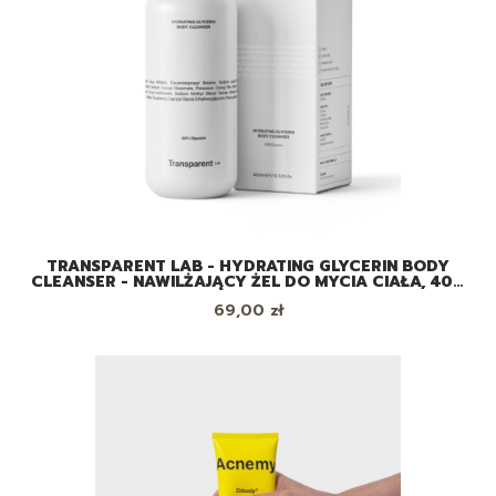
TRANSPARENT LAB - HYDRATING GLYCERIN BODY
CLEANSER - NAWILŻAJĄCY ŻEL DO MYCIA CIAŁA, 400
ML
Cena
69,00 zł