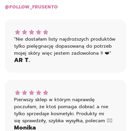
@FOLLOW_FRUSENTO
AR T. dał ocenę: 5
"Nie dostałam listy najdroższych produktów
tylko pielęgnację dopasowaną do potrzeb
mojej skóry więc jestem zadowolona !! ❤️"
AR T.
Monika dał ocenę: 5
Pierwszy sklep w którym naprawdę
poczułam, że ktoś pomaga dobrać a nie
tylko sprzedaje kosmetyki. Produkty mi
się sprawdziły, szybka wysyłka, polecam 👍🏻
Monika