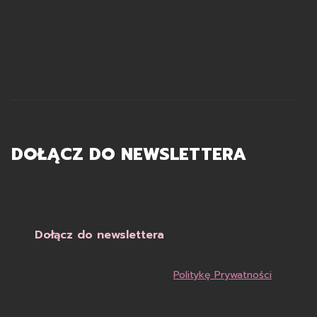
Moje zamówienia
Ustawienia konta
Ulubione
DOŁĄCZ DO NEWSLETTERA
Twój adres e-mail
Dołącz do newslettera
Subskrybując, akceptujesz naszą
Politykę Prywatności
oraz
wyrażasz zgodę na otrzymywanie od naszej firmy
aktualności i informacji.