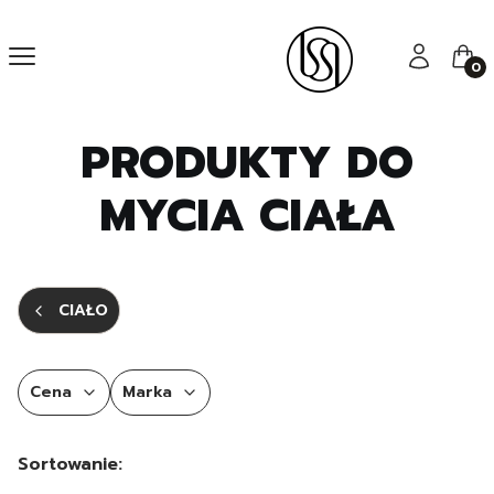
Menu
Zaloguj się
Kos
PRODUKTY DO
MYCIA CIAŁA
CIAŁO
Cena
Marka
Koniec filtrów
Lista produktów
Sortowanie: