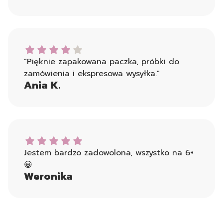
Ania K. dał ocenę: 4
"Pięknie zapakowana paczka, próbki do
zamówienia i ekspresowa wysyłka."
Ania K.
Weronika dał ocenę: 5
Jestem bardzo zadowolona, wszystko na 6+
😀
Weronika