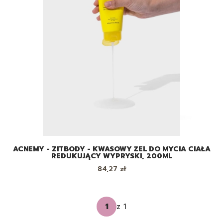
ACNEMY - ZITBODY - KWASOWY ŻEL DO MYCIA CIAŁA
REDUKUJĄCY WYPRYSKI, 200ML
Cena
84,27 zł
z 1