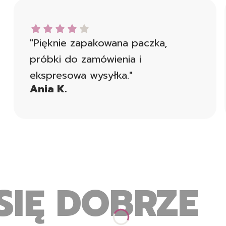
Ania K. dał ocenę: 4
"Pięknie zapakowana paczka,
próbki do zamówienia i
ekspresowa wysyłka."
Ania K.
SIĘ DOBRZE