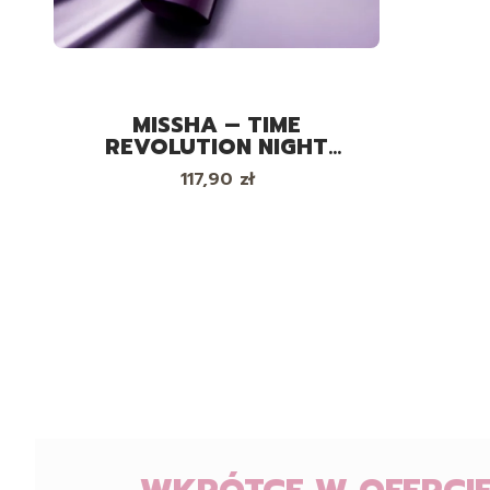
MISSHA – TIME
REVOLUTION NIGHT
REPAIR RETINOL 500 SHOT
Cena
117,90 zł
CREAM - KREM Z
RETINOLEM, 60ML