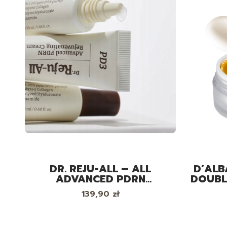
DR. REJU-ALL – ALL
D’ALB
ADVANCED PDRN
DOUBL
REJUVENATING CREAM –
PRZE
Cena
139,90 zł
REGENERUJĄCY KREM DO
DUO D
TWARZY Z PDRN I
KOLAGENEM, 20ML