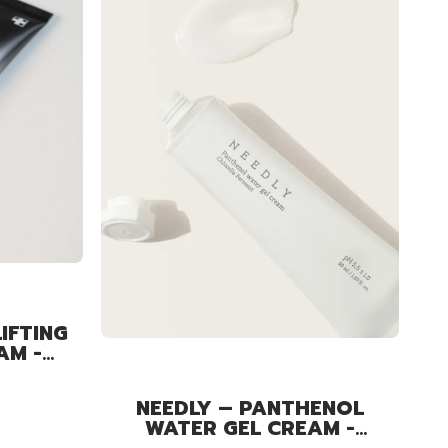
IFTING
AM -
EM DO
0 ML
NEEDLY – PANTHENOL
WATER GEL CREAM -
KOJĄCY KREM DO TWARZY