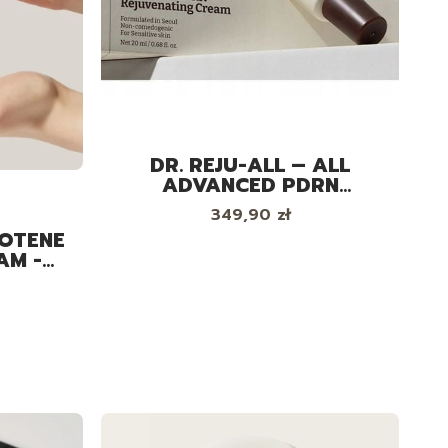
DR. REJU-ALL – ALL
ADVANCED PDRN
REJUVENATING CREAM
Cena
349,90 zł
MAX – REGENERUJĄCY
ROTENE
KREM DO TWARZY Z PDRN
AM -
I KOLAGENEM, 60ML
M DO
0 ML