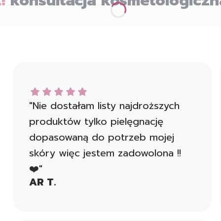
!
konsultacja kosmetologiczn
AR T. dał ocenę: 5
"Nie dostałam listy najdroższych
produktów tylko pielęgnację
dopasowaną do potrzeb mojej
skóry więc jestem zadowolona !!
❤️"
AR T.