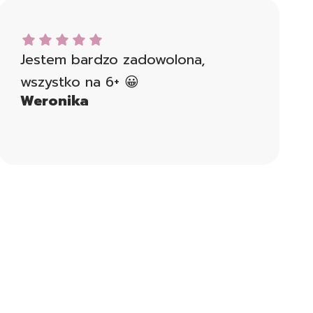
Weronika dał ocenę: 5
Jestem bardzo zadowolona,
wszystko na 6+ 😀
Weronika