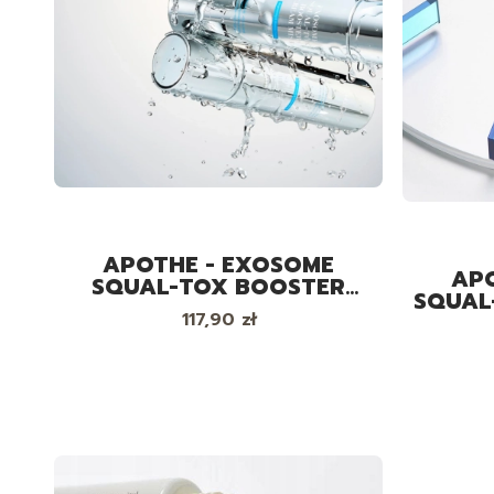
APOTHE - EXOSOME
AP
SQUAL-TOX BOOSTER
SQUAL
CREAM MIST - KREM
Cena
117,90 zł
C
MGIEŁKA Z EGZOSOMAMI I
EGZ
SKWALANEM, 100 ML