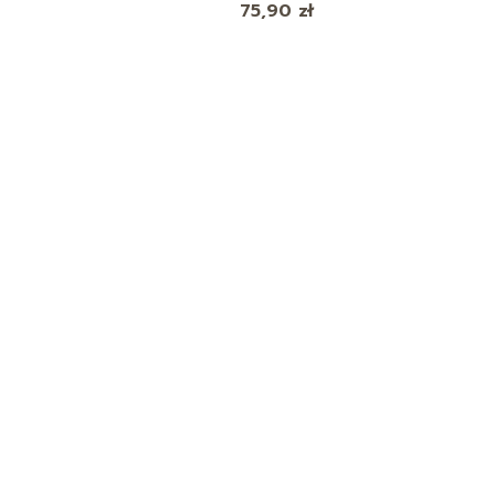
Cena
75,90 zł
Z PANTENOLEM, 50 ML