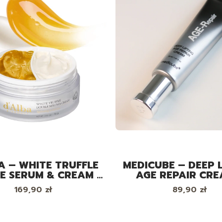
A – WHITE TRUFFLE
MEDICUBE – DEEP L
E SERUM & CREAM -
AGE REPAIR CRE
CIWZMARSZCZKOWE
LIFTINGUJĄCY KR
Cena
Cena
169,90 zł
89,90 zł
O TWARZY SERUM +
TWARZY, 3
KREM, 70G