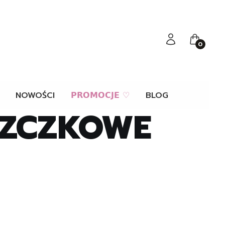
Zaloguj się
Koszyk
NOWOŚCI
𝗣𝗥𝗢𝗠𝗢𝗖𝗝𝗘 ♡
BLOG
SZCZKOWE