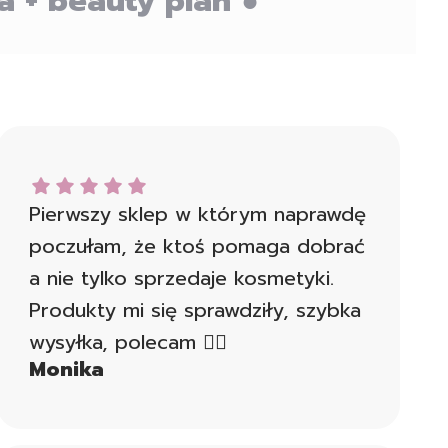
a + beauty plan ●
Monika dał ocenę: 5
Pierwszy sklep w którym naprawdę
poczułam, że ktoś pomaga dobrać
a nie tylko sprzedaje kosmetyki.
Produkty mi się sprawdziły, szybka
wysyłka, polecam 👍🏻
Monika