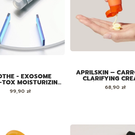
APRILSKIN – CAR
OTHE - EXOSOME
CLARIFYING CRE
-TOX MOISTURIZING
ODŻYWCZY KRE
Cena
68,90 zł
REAM - KREM Z
TWARZY, 6
Cena
99,90 zł
OSOMAMI, 60 ML