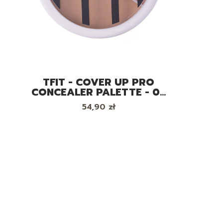
TFIT - COVER UP PRO
CONCEALER PALETTE - 02
WARM - PALETA
Cena
54,90 zł
KOREKTORÓW DO
TWARZY, 10G