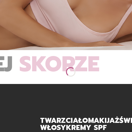
EJ
SKÓRZE
TWARZ
CIAŁO
MAKIJAŻ
ŚW
WŁOSY
KREMY SPF