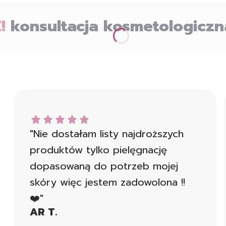
!
konsultacja kosmetologiczn
AR T. dał ocenę: 5
"Nie dostałam listy najdroższych
produktów tylko pielęgnację
dopasowaną do potrzeb mojej
skóry więc jestem zadowolona !!
❤️"
AR T.