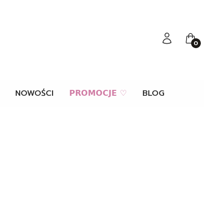
Zaloguj się
Koszyk
NOWOŚCI
𝗣𝗥𝗢𝗠𝗢𝗖𝗝𝗘 ♡
BLOG