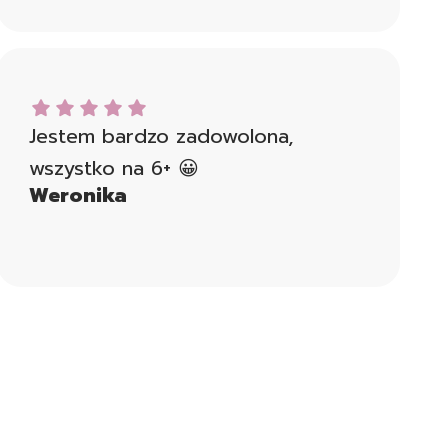
Weronika dał ocenę: 5
Jestem bardzo zadowolona,
wszystko na 6+ 😀
Weronika