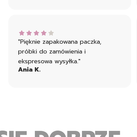
Ania K. dał ocenę: 4
"Pięknie zapakowana paczka,
próbki do zamówienia i
ekspresowa wysyłka."
Ania K.