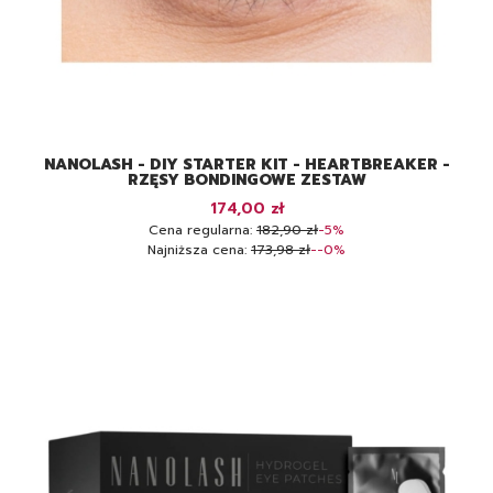
NANOLASH - DIY STARTER KIT - HEARTBREAKER -
RZĘSY BONDINGOWE ZESTAW
Cena promocyjna
174,00 zł
Cena regularna:
182,90 zł
-5%
Najniższa cena:
173,98 zł
--0%