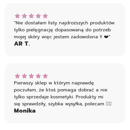
AR T. dał ocenę: 5
"Nie dostałam listy najdroższych produktów
tylko pielęgnację dopasowaną do potrzeb
mojej skóry więc jestem zadowolona !! ❤️"
AR T.
Monika dał ocenę: 5
Pierwszy sklep w którym naprawdę
poczułam, że ktoś pomaga dobrać a nie
tylko sprzedaje kosmetyki. Produkty mi
się sprawdziły, szybka wysyłka, polecam 👍🏻
Monika