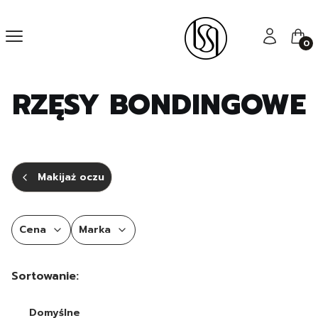
Menu
Zaloguj się
Kos
RZĘSY BONDINGOWE
Makijaż oczu
Cena
Marka
Koniec filtrów
Lista produktów
Sortowanie:
Domyślne