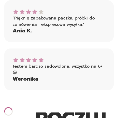
Ania K. dał ocenę: 4
"Pięknie zapakowana paczka, próbki do
zamówienia i ekspresowa wysyłka."
Ania K.
Weronika dał ocenę: 5
Jestem bardzo zadowolona, wszystko na 6+
😀
Weronika