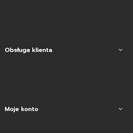
Regulamin sklepu
Polityka prywatności
Ustawienia plików cookies
Obsługa klienta
Metody płatności
Koszty dostawy
Zwroty i reklamacje
Moje konto
Moje zamówienia