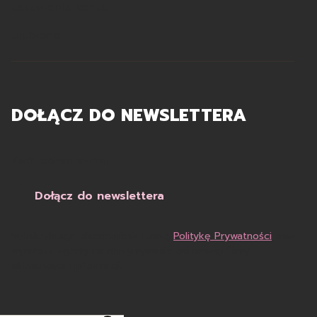
Ustawienia konta
Ulubione
DOŁĄCZ DO NEWSLETTERA
Twój adres e-mail
Dołącz do newslettera
Subskrybując, akceptujesz naszą
Politykę Prywatności
oraz
wyrażasz zgodę na otrzymywanie od naszej firmy
aktualności i informacji.