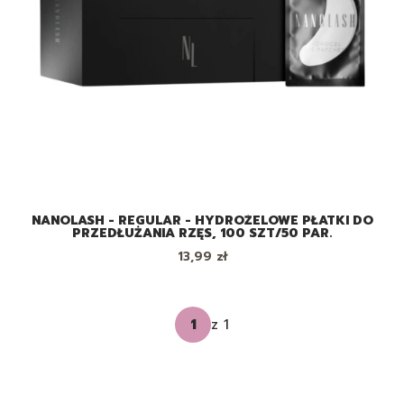
NANOLASH - REGULAR - HYDROŻELOWE PŁATKI DO
PRZEDŁUŻANIA RZĘS, 100 SZT/50 PAR.
Cena
13,99 zł
z 1