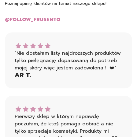
Poznaj opinię klientów na temat naszego sklepu!
@FOLLOW_FRUSENTO
AR T. dał ocenę: 5
"Nie dostałam listy najdroższych produktów
tylko pielęgnację dopasowaną do potrzeb
mojej skóry więc jestem zadowolona !! ❤️"
AR T.
Monika dał ocenę: 5
Pierwszy sklep w którym naprawdę
poczułam, że ktoś pomaga dobrać a nie
tylko sprzedaje kosmetyki. Produkty mi