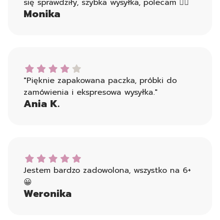
się sprawdziły, szybka wysyłka, polecam 👍🏻
Monika
Ania K. dał ocenę: 4
"Pięknie zapakowana paczka, próbki do
zamówienia i ekspresowa wysyłka."
Ania K.
Weronika dał ocenę: 5
Jestem bardzo zadowolona, wszystko na 6+
😀
Weronika