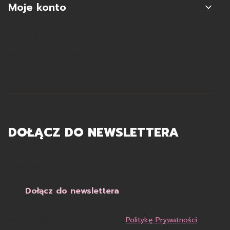
Moje konto
Moje zamówienia
Ustawienia konta
Ulubione
DOŁĄCZ DO NEWSLETTERA
Twój adres e-mail
Dołącz do newslettera
Subskrybując, akceptujesz naszą
Politykę Prywatności
oraz