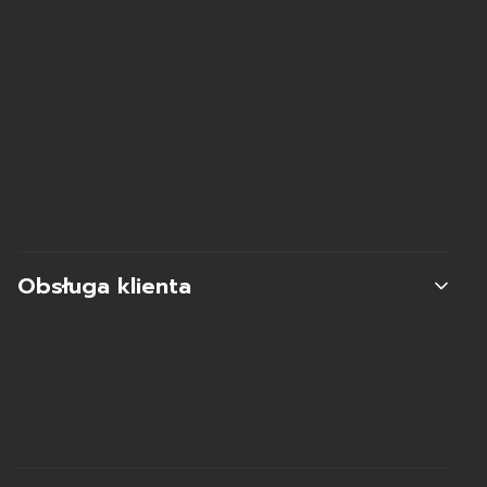
O drogerii
Kontakt
Regulamin sklepu
Polityka prywatności
Ustawienia plików cookies
Obsługa klienta
Metody płatności
Koszty dostawy
Zwroty i reklamacje