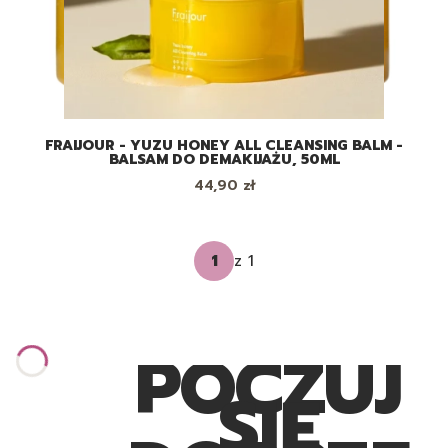
FRAIJOUR - YUZU HONEY ALL CLEANSING BALM -
BALSAM DO DEMAKIJAŻU, 50ML
Cena
44,90 zł
z 1
POCZUJ
SIĘ