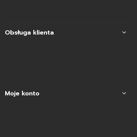
Ustawienia plików cookies
Obsługa klienta
Metody płatności
Koszty dostawy
Zwroty i reklamacje
Moje konto
Moje zamówienia
Ustawienia konta
Ulubione