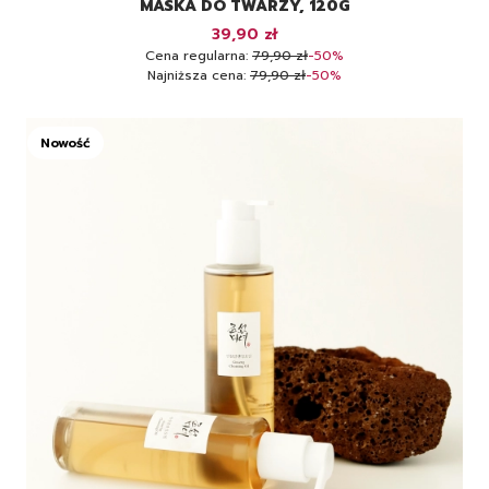
MASKA DO TWARZY, 120G
Cena promocyjna
39,90 zł
Cena regularna:
79,90 zł
-50%
Najniższa cena:
79,90 zł
-50%
Nowość