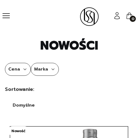
Menu
Zaloguj się
Kos
NOWOŚCI
Cena
Marka
Koniec filtrów
Lista produktów
Sortowanie:
Domyślne
Nowość