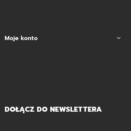
Koszty dostawy
Zwroty i reklamacje
Moje konto
Moje zamówienia
Ustawienia konta
Ulubione
DOŁĄCZ DO NEWSLETTERA
Twój adres e-mail