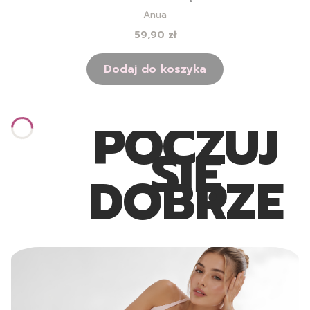
TWARZY Z FILTREM - 50ML
Producent
Anua
Cena
59,90 zł
Dodaj do koszyka
POCZUJ
SIĘ
DOBRZE