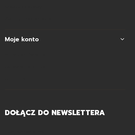
Koszty dostawy
Zwroty i reklamacje
Moje konto
Moje zamówienia
Ustawienia konta
Ulubione
DOŁĄCZ DO NEWSLETTERA
Twój adres e-mail