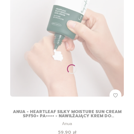
ANUA - HEARTLEAF SILKY MOISTURE SUN CREAM
SPF50+ PA++++ - NAWILŻAJĄCY KREM DO
TWARZY Z FILTREM - 50ML
Producent
Anua
Cena
59,90 zł