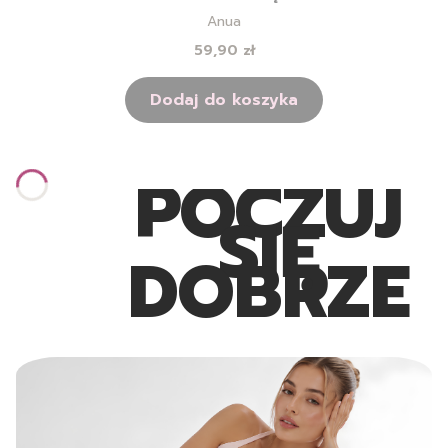
TWARZY Z FILTREM - 50ML
Producent
Anua
Cena
59,90 zł
Dodaj do koszyka
POCZUJ
SIĘ
DOBRZE