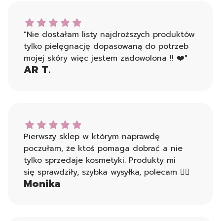
AR T. dał ocenę: 5
"Nie dostałam listy najdroższych produktów
tylko pielęgnację dopasowaną do potrzeb
mojej skóry więc jestem zadowolona !! ❤️"
AR T.
Monika dał ocenę: 5
Pierwszy sklep w którym naprawdę
poczułam, że ktoś pomaga dobrać a nie
tylko sprzedaje kosmetyki. Produkty mi
się sprawdziły, szybka wysyłka, polecam 👍🏻
Monika