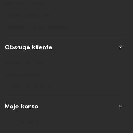
Regulamin sklepu
Polityka prywatności
Ustawienia plików cookies
Obsługa klienta
Metody płatności
Koszty dostawy
Zwroty i reklamacje
Moje konto
Moje zamówienia