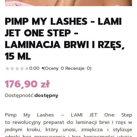
PIMP MY LASHES - LAMI
JET ONE STEP -
LAMINACJA BRWI I RZĘS,
15 ML
0.00
(Oceny: 0 Recenzje: 0)
176,90 zł
Cena
Dostępność:
dostępny
Pimp My Lashes – LAMI JET One Step
to
rewolucyjny preparat do laminacji brwi i rzęs w
jednym kroku
, który unosi, zmiękcza i stylizuje