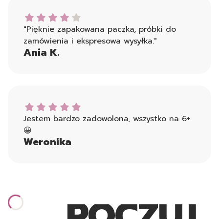
Ania K. dał ocenę: 4
"Pięknie zapakowana paczka, próbki do
zamówienia i ekspresowa wysyłka."
Ania K.
Weronika dał ocenę: 5
Jestem bardzo zadowolona, wszystko na 6+
😀
Weronika
POCZUJ