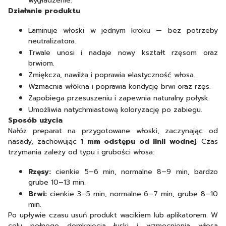
wygładzenie.
Działanie produktu
Laminuje włoski w jednym kroku — bez potrzeby
neutralizatora.
Trwale unosi i nadaje nowy kształt rzęsom oraz
brwiom.
Zmiękcza, nawilża i poprawia elastyczność włosa.
Wzmacnia włókna i poprawia kondycję brwi oraz rzęs.
Zapobiega przesuszeniu i zapewnia naturalny połysk.
Umożliwia natychmiastową koloryzację po zabiegu.
Sposób użycia
Nałóż preparat na przygotowane włoski, zaczynając od
nasady, zachowując
1 mm odstępu od linii wodnej
. Czas
trzymania zależy od typu i grubości włosa:
Rzęsy:
cienkie 5–6 min, normalne 8–9 min, bardzo
grube 10–13 min.
Brwi:
cienkie 3–5 min, normalne 6–7 min, grube 8–10
min.
Po upływie czasu usuń produkt wacikiem lub aplikatorem. W
celu pełnego domknięcia łuski i wzmocnienia włosa