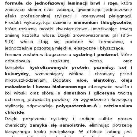
formuła do jednofazowej laminacji brwi i rzęs
, która
znacząco skraca czas zabiegu, gwarantując jednocześnie
efekt profesjonalnej stylizacji i intensywnej pielęgnacji.
Produkt wykorzystuje działanie
ammonium thioglycolate
,
które rozluźnia mostki dwusiarczkowe, umożliwiając trwałą
zmianę kształtu włosa. Dzięki zrównoważonemu pH (8,5–
9,0), włoski stają się podatne na formowanie, a
jednocześnie pozostają miękkie, elastyczne i błyszczące.
Formuła została wzbogacona o
cysteinę i pantenol
, które
odbudowują strukturę włosa, oraz
kompleks
hydrolizowanych protein pszenicy, soi i
kukurydzy
, wzmacniający włókna i chroniący przed
mikrouszkodzeniami. Dodatek
aloe, alantoiny, oleju
makadamia i kwasu hialuronowego
intensywnie nawilża i
koi włoski oraz skórę, a
dimetikon i gliceryna
tworzą
ochronną, jedwabistą powłokę. Za wygładzenie i łatwiejszą
stylizację odpowiadają
polyquaternium-6
i
cetrimonium
chloride
.
Dzięki połączeniu cysteiny i sodium sulfite proces
chemiczny
zamyka się samoistnie
, eliminując potrzebę
klasycznego kroku neutralizacji. W efekcie zabieg jest