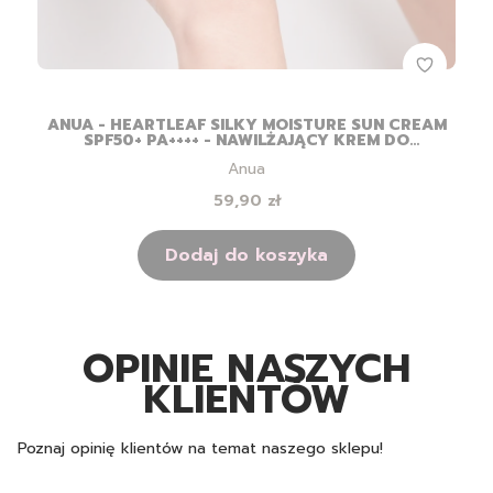
ANUA - HEARTLEAF SILKY MOISTURE SUN CREAM
SPF50+ PA++++ - NAWILŻAJĄCY KREM DO
TWARZY Z FILTREM - 50ML
Producent
Anua
Cena
59,90 zł
Dodaj do koszyka
OPINIE NASZYCH
KLIENTÓW
Poznaj opinię klientów na temat naszego sklepu!