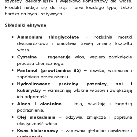
szybszy, delikatniejszy i wyjątkowo komfortowy dla włosa.
Produkt nadaje się do rzęs i brwi każdego typu, także
bardzo grubych i sztywnych.
Składniki aktywne
Ammonium thioglycolate
– rozluźnia mostki
dwusiarczkowe i umożliwia trwałą zmianę kształtu
włosa.
Cysteina
– regeneruje włos, wspiera zamknięcie
procesu chemicznego.
Pantenol (prowitamina B5)
– nawilża, wzmacnia i
zapobiega przesuszeniu.
Hydrolizowane proteiny pszenicy, soi i
kukurydzy
– wzmacniają włókna włosów i zwiększają
ich odporność.
Aloes i alantoina
– koją, nawilżają i łagodzą
podrażnienia.
Olej makadamia
– odżywia, zmiękcza i poprawia
elastyczność włosa.
Kwas hialuronowy
– zapewnia głębokie nawilżenie i