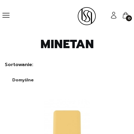
Menu
Zaloguj się
Kos
MINETAN
Lista produktów
Sortowanie:
Domyślne