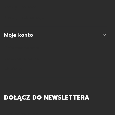
Koszty dostawy
Zwroty i reklamacje
Moje konto
Moje zamówienia
Ustawienia konta
Ulubione
DOŁĄCZ DO NEWSLETTERA
Twój adres e-mail