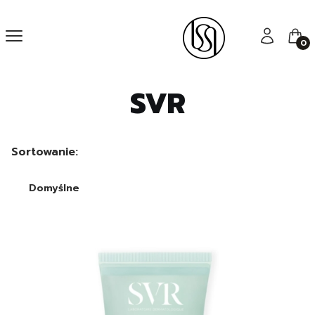
Menu
Zaloguj się
Kos
SVR
Lista produktów
Sortowanie:
Domyślne