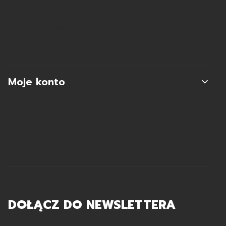
Metody płatności
Koszty dostawy
Zwroty i reklamacje
Moje konto
Moje zamówienia
Ustawienia konta
Ulubione
DOŁĄCZ DO NEWSLETTERA