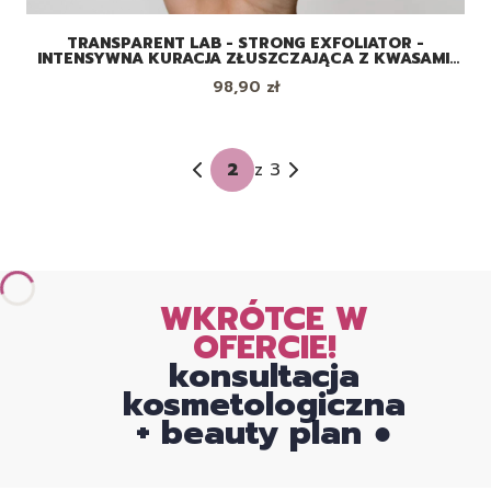
TRANSPARENT LAB - STRONG EXFOLIATOR -
INTENSYWNA KURACJA ZŁUSZCZAJĄCA Z KWASAMI,
130 ML
Cena
98,90 zł
z 3
WKRÓTCE W
OFERCIE!
konsultacja
kosmetologiczna
+ beauty plan ●