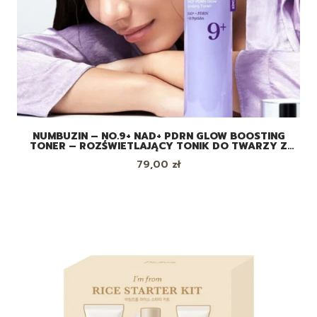
NUMBUZIN – NO.9+ NAD+ PDRN GLOW BOOSTING
TONER – ROZŚWIETLAJĄCY TONIK DO TWARZY Z
PDRN I KOENZYMEM NAD+, 150ML
Cena
79,00 zł