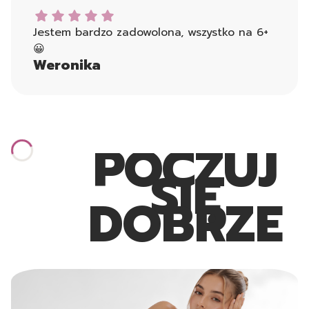
Weronika dał ocenę: 5
Jestem bardzo zadowolona, wszystko na 6+
😀
Weronika
POCZUJ
SIĘ
DOBRZE