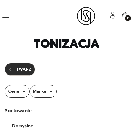
Menu
Zaloguj się
Kos
TONIZACJA
TWARZ
Cena
Marka
Koniec filtrów
Lista produktów
Sortowanie:
Domyślne