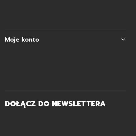
Koszty dostawy
Zwroty i reklamacje
Moje konto
Moje zamówienia
Ustawienia konta
Ulubione
DOŁĄCZ DO NEWSLETTERA
Twój adres e-mail