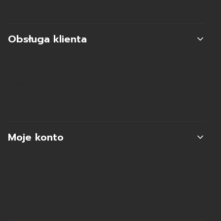
Ustawienia plików cookies
Obsługa klienta
Metody płatności
Koszty dostawy
Zwroty i reklamacje
Moje konto
Moje zamówienia
Ustawienia konta
Ulubione