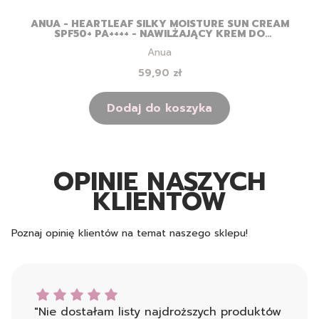
ANUA - HEARTLEAF SILKY MOISTURE SUN CREAM
SPF50+ PA++++ - NAWILŻAJĄCY KREM DO
TWARZY Z FILTREM - 50ML
Producent
Anua
Cena
59,90 zł
Dodaj do koszyka
OPINIE NASZYCH
KLIENTÓW
Poznaj opinię klientów na temat naszego sklepu!
AR T. dał ocenę: 5
"Nie dostałam listy najdroższych produktów