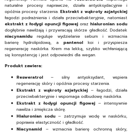
naturalne procesy naprawcze, działa antyoksydacyjnie i
opóźnia procesy starzenia.
Ekstrakt z wąkroty azjatyckiej
łagodzi podrażnienia i działa przeciwbakteryjnie, natomiast
ekstrakt z łodygi opuncji figowej
oraz
hialuronian sodu
dogłębnie nawilżają i przywracają skórze gładkość. Dodatek
niacynamidu
reguluje wydzielanie sebum i wzmacnia
barierę hydrolipidową, a
pantenol
koi i przyspiesza
regenerację naskórka. Krem ma lekką, szybko wchłaniającą
się konsystencję i jest odpowiedni dla wegan.
Produkt zawiera:
Resweratrol
– silny antyoksydant, wspiera
regenerację skóry i opóźnia procesy starzenia.
Ekstrakt z wąkroty azjatyckiej
– łagodzi, działa
przeciwbakteryjnie i wspomaga odbudowę naskórka.
Ekstrakt z łodygi opuncji figowej
– intensywnie
nawilża i zmiękcza skórę.
Hialuronian sodu
– zatrzymuje wodę w naskórku,
poprawia elastyczność i gładkość.
Niacynamid
– wzmacnia barierę ochronną skóry,