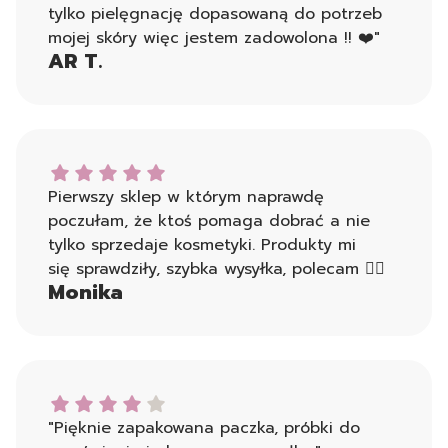
tylko pielęgnację dopasowaną do potrzeb
mojej skóry więc jestem zadowolona !! ❤️"
AR T.
Monika dał ocenę: 5
Pierwszy sklep w którym naprawdę
poczułam, że ktoś pomaga dobrać a nie
tylko sprzedaje kosmetyki. Produkty mi
się sprawdziły, szybka wysyłka, polecam 👍🏻
Monika
Ania K. dał ocenę: 4
"Pięknie zapakowana paczka, próbki do