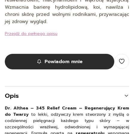
resweratrolem, niacynamidem i wąkrotą azjatycką.
Wzmacnia barierę hydrolipidową, koi, nawilża i
chroni skórę przed wolnymi rodnikami,
przywracając
jej zdrowy wygląd.
Przejdź do pełnego opisu
Powiadom mnie
Opis
Dr. Althea – 345 Relief Cream – Regenerujący Krem
do Twarzy
to lekki, odżywczy krem stworzony z myślą o
codziennej pielęgnacji każdego typu skóry – w
szczególności wrażliwej, odwodnionej i wymagającej
regeneracji. Formuła oparta na
resweratrolu
wspomaga