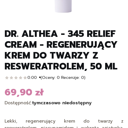
DR. ALTHEA - 345 RELIEF
CREAM - REGENERUJĄCY
KREM DO TWARZY Z
RESWERATROLEM, 50 ML
0.00
(Oceny: 0 Recenzje: 0)
69,90 zł
Cena
Dostępność:
tymczasowo niedostępny
Lekki, regenerujący krem do twarzy z