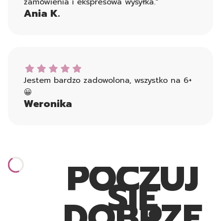
zamówienia i ekspresowa wysyłka."
Ania K.
Weronika dał ocenę: 5
Jestem bardzo zadowolona, wszystko na 6+
😀
Weronika
POCZUJ
SIĘ
DOBRZE